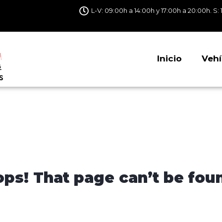
L-V: 09:00h a 14:00h y 17:00h a 20:00h. S: 
Inicio
Vehí
ps! That page can’t be fou