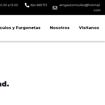
10:30 a 13:00.
624 665 173
amgautomoviles@hotmail.
com
culos y Furgonetas
Nosotros
Visítanos
nd.