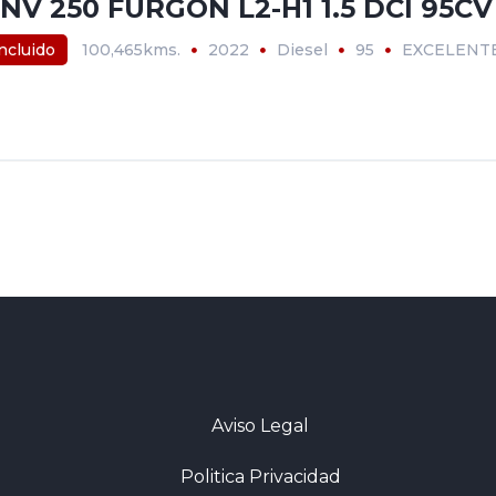
NV 250 FURGON L2-H1 1.5 DCI 95CV
incluido
100,465kms.
2022
Diesel
95
EXCELENT
Aviso Legal
Politica Privacidad