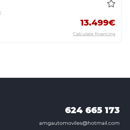
E
13.499€
Calculate financing
624
665 173
amgautomoviles@hotmail.com