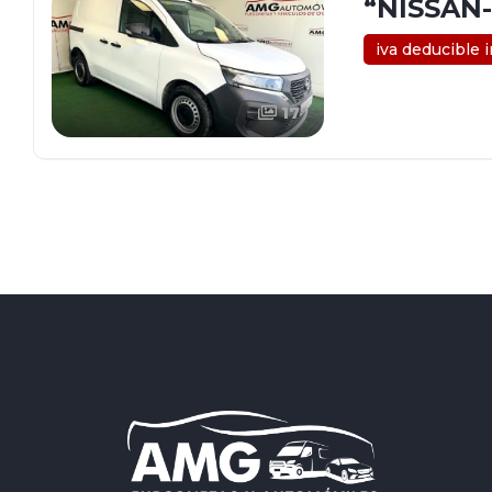
“NISSAN-
iva deducible 
17