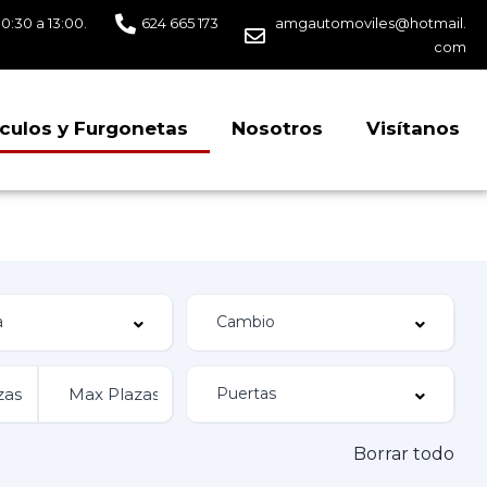
10:30 a 13:00.
624 665 173
amgautomoviles@hotmail.
com
culos y Furgonetas
Nosotros
Visítanos
Borrar todo