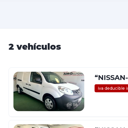
2 vehículos
“NISSAN-
iva deducible 
16